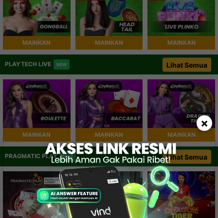
MAINKAN
MAINKAN
MAINKAN
PLAYTECH LIVE
Lihat Semua
NEW
×
MAINKAN
MAINKAN
MAINKAN
PRAGMATIC PLAY
Lihat Semua
NEW