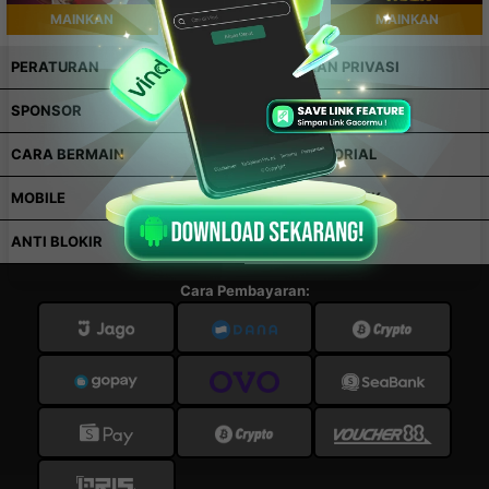
MAINKAN
MAINKAN
MAINKAN
PERATURAN
KEBIJAKAN PRIVASI
SPONSOR
PERMAINAN FAIR
CARA BERMAIN
VIDEO TUTORIAL
MOBILE
ALTERNATIF LINK
ANTI BLOKIR
Cara Pembayaran: