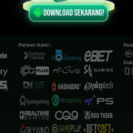
Partner Kami :
Kea
Duk