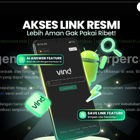
ERMAINAN FAIR
CARA BERMAIN
VIDEO TUTORIAL
MOBILE
ALTERNATIF L
gen Judi Online Terperc
terbaik dan terlengkap. Fair dan merupakan salah satu terbesar di asia.
 yang dapat dimainkan.
cepatan tinggi serta dealer yang aktif akan membuat permainan casino 
oki
versi android memberikan kemudahan untuk anda bermain.
dengan tampilan yang simpel dan mudah di akses untuk melayani kebutuhan
ikasi langsung dengan customer service kami, dengan pelayanan ramah dan