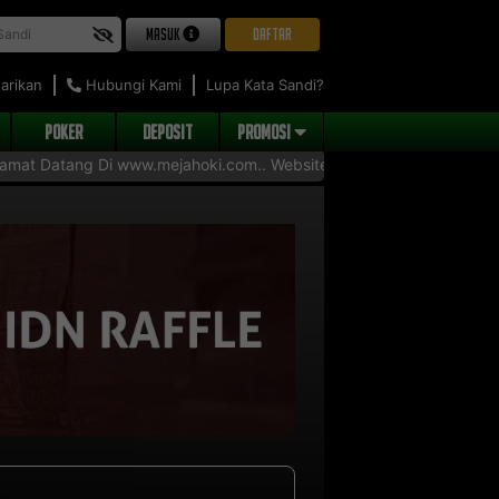
MASUK
DAFTAR
arikan
Hubungi Kami
Lupa Kata Sandi?
POKER
DEPOSIT
PROMOSI
 Datang Di www.mejahoki.com.. Website Di Mana Anda Akan Merasakan P