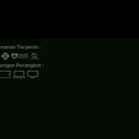
manan Terjamin :
ungan Perangkat :