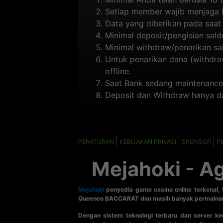
Setiap member wajib menjaga 
Data yang diberikan pada saat
Minimal deposit/pengisian sal
Minimal withdraw/penarikan sa
Untuk penarikan dana (withdra
offline.
Saat Bank sedang maintenance 
Deposit dan Withdraw hanya da
PERATURAN
KEBIJAKAN PRIVASI
SPONSOR
P
Mejahoki - A
Mejahoki
penyedia game casino online terkenal, 
Queenco BACCARAT dan masih banyak permainan
Dengan sistem teknologi terbaru dan server ke