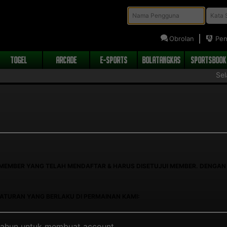
Obrolan
Pen
TOGEL
ARCADE
E-SPORTS
BOLATANGKAS
SPORTSBOOK
Selamat
MEMBER YANG TELAH MENDAFTAR & HARUS DISETUJUI MEMBER. DENGAN
TURAN YANG BERLAKU DI PERMAINAN KAMI:
 tahun untuk membuat account.