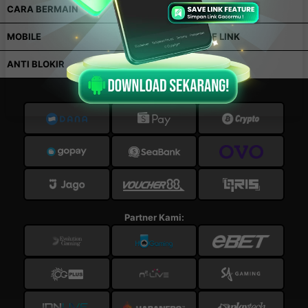
CARA BERMAIN
VIDEO TUTORIAL
MOBILE
ALTERNATIF LINK
ANTI BLOKIR
Cara Pembayaran:
Partner Kami: