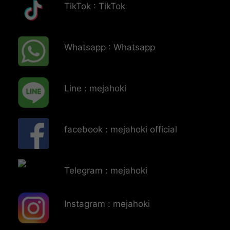
TikTok : TikTok
Whatsapp : Whatsapp
Line : mejahoki
facebook : mejahoki official
Telegram : mejahoki
Instagram : mejahoki