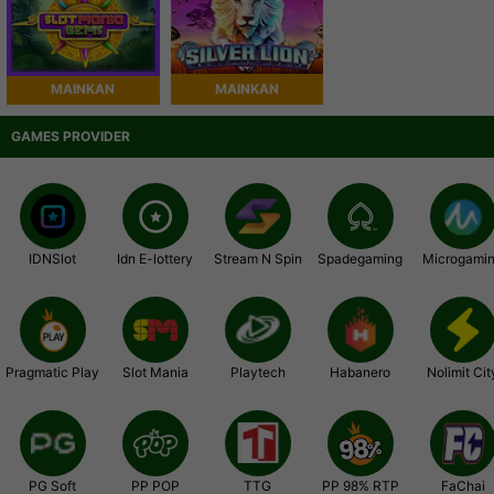
MAINKAN
MAINKAN
GAMES PROVIDER
IDNSlot
Idn E-lottery
Stream N Spin
Spadegaming
Microgami
Pragmatic Play
Slot Mania
Playtech
Habanero
Nolimit Cit
PG Soft
PP POP
TTG
PP 98% RTP
FaChai