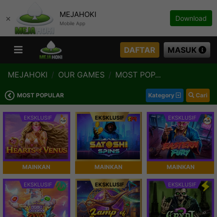
MEJAHOKI
×
Download
Mobile App
DAFTAR
MASUK
MEJAHOKI
OUR GAMES
MOST POP...
MOST POPULAR
Kategory
Cari
EKSKLUSIF
EKSKLUSIF
EKSKLUSIF
MAINKAN
MAINKAN
MAINKAN
EKSKLUSIF
EKSKLUSIF
EKSKLUSIF